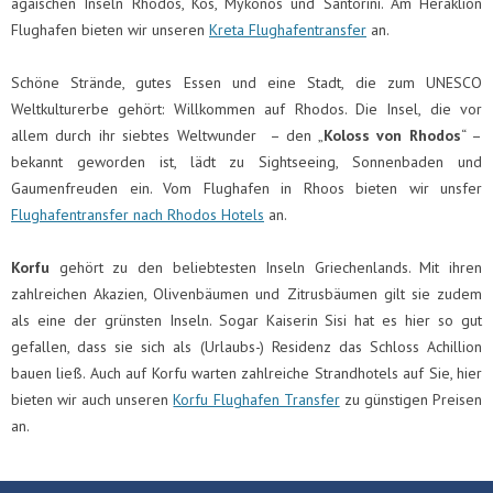
ägäischen Inseln Rhodos, Kos, Mykonos und Santorini. Am Heraklion
Flughafen bieten wir unseren
Kreta Flughafentransfer
an.
Schöne Strände, gutes Essen und eine Stadt, die zum UNESCO
Weltkulturerbe gehört: Willkommen auf Rhodos. Die Insel, die vor
allem durch ihr siebtes Weltwunder – den „
Koloss von Rhodos
“ –
bekannt geworden ist, lädt zu Sightseeing, Sonnenbaden und
Gaumenfreuden ein. Vom Flughafen in Rhoos bieten wir unsfer
Flughafentransfer nach Rhodos Hotels
an.
Korfu
gehört zu den beliebtesten Inseln Griechenlands. Mit ihren
zahlreichen Akazien, Olivenbäumen und Zitrusbäumen gilt sie zudem
als eine der grünsten Inseln. Sogar Kaiserin Sisi hat es hier so gut
gefallen, dass sie sich als (Urlaubs-) Residenz das Schloss Achillion
bauen ließ. Auch auf Korfu warten zahlreiche Strandhotels auf Sie, hier
bieten wir auch unseren
Korfu Flughafen Transfer
zu günstigen Preisen
an.