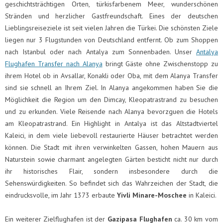
geschichtsträchtigen Orten, türkisfarbenem Meer, wunderschönen
Stränden und herzlicher Gastfreundschaft. Eines der deutschen
Lieblingsreiseziele ist seit vielen Jahren die Türkei. Die schönsten Ziele
liegen nur 3 Flugstunden von Deutschland entfernt. Ob zum Shoppen
nach Istanbul oder nach Antalya zum Sonnenbaden. Unser
Antalya
Flughafen Transfer nach Alanya
bringt Gäste ohne Zwischenstopp zu
ihrem Hotel ob in Avsallar, Konakli oder Oba, mit dem Alanya Transfer
sind sie schnell an Ihrem Ziel. In Alanya angekommen haben Sie die
Möglichkeit die Region um den Dimcay, Kleopatrastrand zu besuchen
und zu erkunden. Viele Reisende nach Alanya bevorzguen die Hotels
am Kleopatrastrand. Ein Highlight in Antalya ist das Altstadtviertel
Kaleici, in dem viele liebevoll restaurierte Häuser betrachtet werden
können. Die Stadt mit ihren verwinkelten Gassen, hohen Mauern aus
Naturstein sowie charmant angelegten Gärten besticht nicht nur durch
ihr historisches Flair, sondern insbesondere durch die
Sehenswürdigkeiten. So befindet sich das Wahrzeichen der Stadt, die
eindrucksvolle, im Jahr 1373 erbaute
Yivli Minare-Moschee
in Kaleici.
Ein weiterer Zielflughafen ist der
Gazipasa
Flughafen
ca. 30 km vom