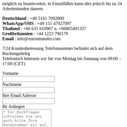
möglich zu beantworten, in Einzelfällen kann dies jedoch bis zu 24
Arbeitsstunden dauern.
Deutschland
: +49 5161 7092800
WhatsApp/SMS
: +49 151 47027097
Thailand
: +66 631 610967 u. +66865491357
Großbritannien
: +44 1223 790179
Email
: info@eurontransfer.com
7/24 Kundenbetreuung Telefonnummer befindet sich auf dem
Buchungsbeleg
Telefonisch betreuen wir Sie von Montag bis Samstag von 09:00 –
17:00 (CET)
Lass
Vorname
dieses
Feld
Nachname
leer
Ihre Email Adresse
Ihr Anliegen