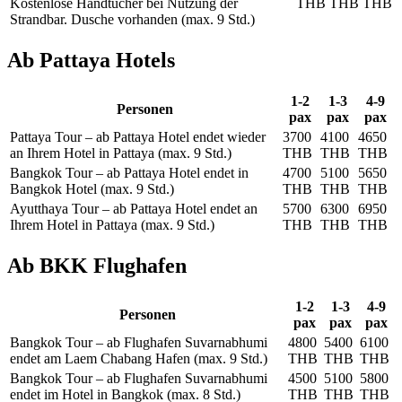
Kostenlose Handtücher bei Nutzung der
THB
THB
THB
Strandbar. Dusche vorhanden (max. 9 Std.)
Ab Pattaya Hotels
1-2
1-3
4-9
Personen
pax
pax
pax
Pattaya Tour – ab Pattaya Hotel endet wieder
3700
4100
4650
an Ihrem Hotel in Pattaya (max. 9 Std.)
THB
THB
THB
Bangkok Tour – ab Pattaya Hotel endet in
4700
5100
5650
Bangkok Hotel (max. 9 Std.)
THB
THB
THB
Ayutthaya Tour – ab Pattaya Hotel endet an
5700
6300
6950
Ihrem Hotel in Pattaya (max. 9 Std.)
THB
THB
THB
Ab BKK Flughafen
1-2
1-3
4-9
Personen
pax
pax
pax
Bangkok Tour – ab Flughafen Suvarnabhumi
4800
5400
6100
endet am Laem Chabang Hafen (max. 9 Std.)
THB
THB
THB
Bangkok Tour – ab Flughafen Suvarnabhumi
4500
5100
5800
endet im Hotel in Bangkok (max. 8 Std.)
THB
THB
THB