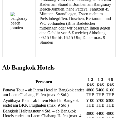
Baden am Strand in Jomtien am Bangsaray
Beach-Jomtien, nähe Pattaya. Fahrtzeit 45
Minuten. Strandliegen, Essen nicht im
Preis inbegriffen. Duschen, Restaurant und
WC vorhanden (Bitte Badetücher
mitbringen oder wir besorgen Ihnen gegen
eine Gebühr von 6 € welche) Abholung
09.15 Uhr bis 16.15 Uhr, Dauer max. 9
Stunden
Ab Bangkok Hotels
1-2
1-3
4-9
Personen
pax
pax
pax
Pattaya Tour – ab Ihrem Hotel in Bangkok endet
4800
5400
6100
am Laem Chabang Hafen (max. 9 Std.)
THB
THB
THB
Ayutthaya Tour – ab Ihrem Hotel in Bangkok
5100
5700
6300
endet am BKK Flughafen (max. 9 Std.)
THB
THB
THB
Bangkok Halbtagstour 4 Std. – ab Bangkok
3800
4400
4800
Hotels endet am Laem Chabang Hafen (max. 4