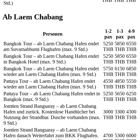
THB
THB
THB
Std.)
Ab Laem Chabang
1-2
1-3
4-9
Personen
pax
pax
pax
Bangkok Tour – ab Laem Chabang Hafen endet
5250
5850
6550
am Suvarnabhumi Flughafen (max. 9 Std.)
THB
THB
THB
Bangkok Tour – ab Laem Chabang Hafen endet
5250
5850
6550
in Bangkok Hotel (max. 9 Std.)
THB
THB
THB
Bangkok Tour – ab Laem Chabang Hafen endet
5750
6150
6850
wieder am Laem Chabang Hafen (max. 9 Std.)
THB
THB
THB
Pattaya Tour – ab Laem Chabang Hafen endet
4550
4850
5550
wieder am Laem Chabang Hafen (max. 9 Std.)
THB
THB
THB
Pattaya Tour – ab Laem Chabang Hafen endet in
5250
5650
6250
Bangkok (max. 9 Std.)
THB
THB
THB
Jomtien Strand Bangsaray – ab Laem Chabang
Hafen und zurück. Kostenlose Handtücher bei
3000
3300
4300
Nutzung der Strandbar. Dusche vorhanden (max.
THB
THB
THB
9 Std.)
Jomtien Strand Bangsaray – ab Laem Chabang
Hafen danach Weiterfahrt zum BKK Flughafen.
4700
5300
6000