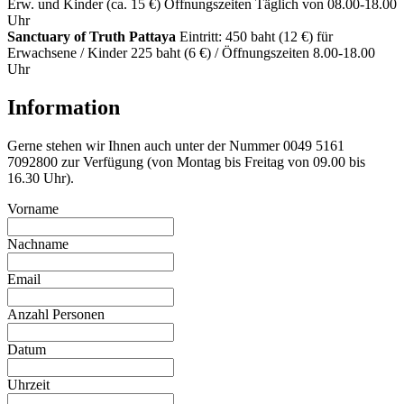
Erw. und Kinder (ca. 15 €) Öffnungszeiten Täglich von 08.00-18.00
Uhr
Sanctuary of Truth Pattaya
Eintritt: 450 baht (12 €) für
Erwachsene / Kinder 225 baht (6 €) / Öffnungszeiten 8.00-18.00
Uhr
Information
Gerne stehen wir Ihnen auch unter der Nummer 0049 5161
7092800 zur Verfügung (von Montag bis Freitag von 09.00 bis
16.30 Uhr).
Lass
Vorname
dieses
Feld
Nachname
leer
Email
Anzahl Personen
Datum
Uhrzeit