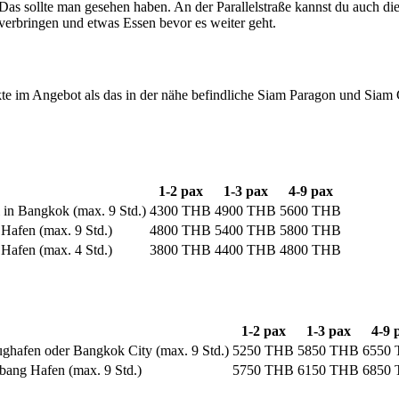
Das sollte man gesehen haben. An der Parallelstraße kannst du auch d
verbringen und etwas Essen bevor es weiter geht.
e im Angebot als das in der nähe befindliche Siam Paragon und Siam 
1-2 pax
1-3 pax
4-9 pax
 in Bangkok (max. 9 Std.)
4300 THB
4900 THB
5600 THB
Hafen (max. 9 Std.)
4800 THB
5400 THB
5800 THB
Hafen (max. 4 Std.)
3800 THB
4400 THB
4800 THB
1-2 pax
1-3 pax
4-9 
hafen oder Bangkok City (max. 9 Std.)
5250 THB
5850 THB
6550
ang Hafen (max. 9 Std.)
5750 THB
6150 THB
6850