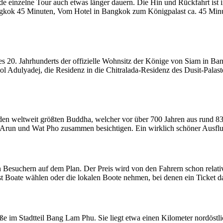
ede einzelne Tour auch etwas länger dauern. Die Hin und Rückfahrt is
gkok 45 Minuten, Vom Hotel in Bangkok zum Königpalast ca. 45 Min
des 20. Jahrhunderts der offizielle Wohnsitz der Könige von Siam i
Adulyadej, die Residenz in die Chitralada-Residenz des Dusit-Palastes
en weltweit größten Buddha, welcher vor über 700 Jahren aus rund 8
run und Wat Pho zusammen besichtigen. Ein wirklich schöner Ausflug. 
n Besuchern auf dem Plan. Der Preis wird von den Fahrern schon relati
t Boate wählen oder die lokalen Boote nehmen, bei denen ein Ticket da
ße im Stadtteil Bang Lam Phu. Sie liegt etwa einen Kilometer nordöstl