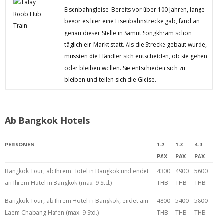
Eisenbahngleise. Bereits vor über 100 Jahren, lange
bevor es hier eine Eisenbahnstrecke gab, fand an
genau dieser Stelle in Samut Songkhram schon
täglich ein Markt statt. Als die Strecke gebaut wurde,
mussten die Händler sich entscheiden, ob sie gehen
oder bleiben wollen. Sie entschieden sich zu
bleiben und teilen sich die Gleise.
Ab Bangkok Hotels
PERSONEN
1-2
1-3
4-9
PAX
PAX
PAX
Bangkok Tour, ab Ihrem Hotel in Bangkok und endet
4300
4900
5600
an Ihrem Hotel in Bangkok (max. 9 Std.)
THB
THB
THB
Bangkok Tour, ab Ihrem Hotel in Bangkok, endet am
4800
5400
5800
Laem Chabang Hafen (max. 9 Std.)
THB
THB
THB