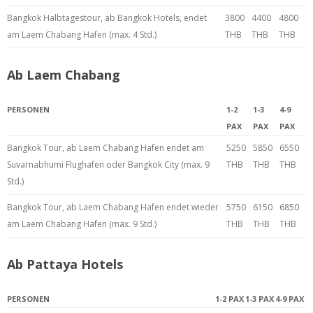
Bangkok Halbtagestour, ab Bangkok Hotels, endet
3800
4400
4800
am Laem Chabang Hafen (max. 4 Std.)
THB
THB
THB
Ab Laem Chabang
PERSONEN
1-2
1-3
4-9
PAX
PAX
PAX
Bangkok Tour, ab Laem Chabang Hafen endet am
5250
5850
6550
Suvarnabhumi Flughafen oder Bangkok City (max. 9
THB
THB
THB
Std.)
Bangkok Tour, ab Laem Chabang Hafen endet wieder
5750
6150
6850
am Laem Chabang Hafen (max. 9 Std.)
THB
THB
THB
Ab Pattaya Hotels
PERSONEN
1-2 PAX
1-3 PAX
4-9 PAX