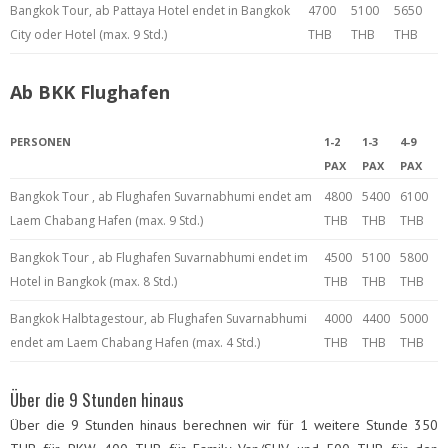
Bangkok Tour, ab Pattaya Hotel endet in Bangkok
4700
5100
5650
City oder Hotel (max. 9 Std.)
THB
THB
THB
Ab BKK Flughafen
PERSONEN
1-2
1-3
4-9
PAX
PAX
PAX
Bangkok Tour , ab Flughafen Suvarnabhumi endet am
4800
5400
6100
Laem Chabang Hafen (max. 9 Std.)
THB
THB
THB
Bangkok Tour , ab Flughafen Suvarnabhumi endet im
4500
5100
5800
Hotel in Bangkok (max. 8 Std.)
THB
THB
THB
Bangkok Halbtagestour, ab Flughafen Suvarnabhumi
4000
4400
5000
endet am Laem Chabang Hafen (max. 4 Std.)
THB
THB
THB
Über die 9 Stunden hinaus
Über die 9 Stunden hinaus berechnen wir für 1 weitere Stunde 350